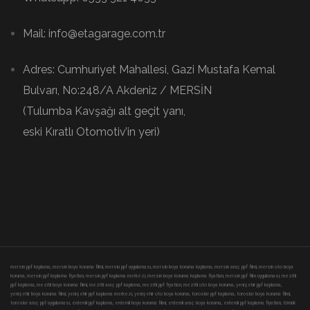
Mail: info@etagarage.com.tr
Adres: Cumhuriyet Mahallesi, Gazi Mustafa Kemal
Bulvarı, No:248/A Akdeniz / MERSİN
(Tulumba Kavşağı alt geçit yanı,
eski Kıratlı Otomotiv’in yeri)
mersin ppf kaplama, mersin boya koruma filmi, mersin ppf uygulaması, mersin boya koruma kaplama, mersin araç ppf filmi, mersin oto boya
koruma, mersin ppf kaplama fiyatları, mersin ppf kaplama merkezi, mersin boya koruma kaplama fiyatları, mersin ppf film uygulaması, mezitli
ppf kaplama, mezitli boya koruma filmi, mezitli araç ppf kaplama, mezitli ppf fiyatları, mezitli oto boya koruma, yenişehir ppf kaplama,
yenişehir boya koruma filmi, yenişehir ppf kaplama merkezi, yenişehir oto boya koruma, toroslar ppf kaplama, toroslar boya koruma filmi,
toroslar araç ppf uygulaması, erdemli ppf kaplama, erdemli boya koruma filmi, erdemli araç boya koruma, erdemli ppf kaplama fiyatları, tömük