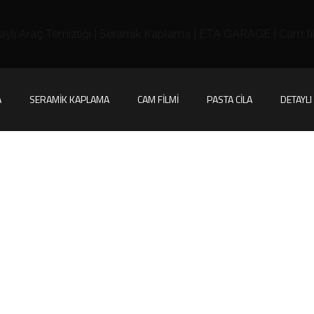
A
SERAMIK KAPLAMA
CAM FILMI
PASTA CILA
DETAYLI
ategories:
Furnitu